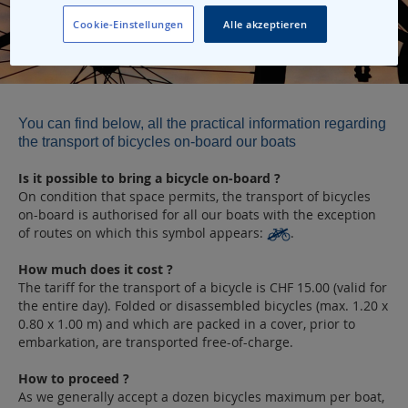
Cookie-Einstellungen
Alle akzeptieren
You can find below, all the practical information regarding
the transport of bicycles on-board our boats
Is it possible to bring a bicycle on-board ?
On condition that space permits, the transport of bicycles
on-board is authorised for all our boats with the exception
of routes on which this symbol appears:
.
How much does it cost ?
The tariff for the transport of a bicycle is CHF 15.00 (valid for
the entire day). Folded or disassembled bicycles (max. 1.20 x
0.80 x 1.00 m) and which are packed in a cover, prior to
embarkation, are transported free-of-charge.
How to proceed ?
As we generally accept a dozen bicycles maximum per boat,