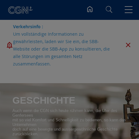
Suchen
Verkehrsinfo :
Um vollständige Informationen zu
gewährleisten, laden wir Sie ein, die SBB-
Website oder die SBB-App zu konsultieren, die
alle Störungen im gesamten Netz
zusammenfassen.
GESCHICHTE
Auch wenn die CGN sich heute rühmen kann, die Ufer des
Genfersees
mit so viel Komfort und Schnelligkeit zu bedienen, so kann das
Unternehmen
doch auf eine bewegte und aussergewöhnliche Geschichte
zurückblicken.