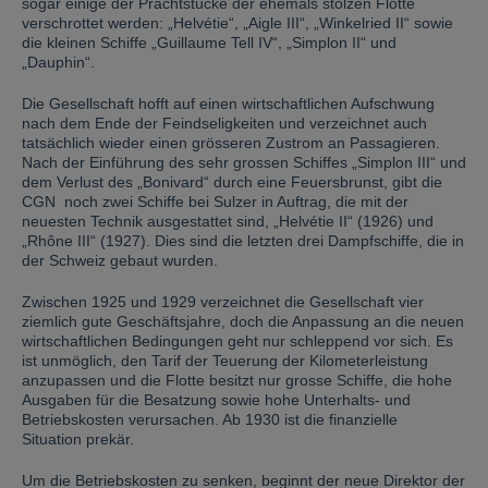
sogar einige der Prachtstücke der ehemals stolzen Flotte
verschrottet werden: „Helvétie“, „Aigle III“, „Winkelried II“ sowie
die kleinen Schiffe „Guillaume Tell IV“, „Simplon II“ und
„Dauphin“.
Die Gesellschaft hofft auf einen wirtschaftlichen Aufschwung
nach dem Ende der Feindseligkeiten und verzeichnet auch
tatsächlich wieder einen grösseren Zustrom an Passagieren.
Nach der Einführung des sehr grossen Schiffes „Simplon III“ und
dem Verlust des „Bonivard“ durch eine Feuersbrunst, gibt die
CGN noch zwei Schiffe bei Sulzer in Auftrag, die mit der
neuesten Technik ausgestattet sind, „Helvétie II“ (1926) und
„Rhône III“ (1927). Dies sind die letzten drei Dampfschiffe, die in
der Schweiz gebaut wurden.
Zwischen 1925 und 1929 verzeichnet die Gesellschaft vier
ziemlich gute Geschäftsjahre, doch die Anpassung an die neuen
wirtschaftlichen Bedingungen geht nur schleppend vor sich. Es
ist unmöglich, den Tarif der Teuerung der Kilometerleistung
anzupassen und die Flotte besitzt nur grosse Schiffe, die hohe
Ausgaben für die Besatzung sowie hohe Unterhalts- und
Betriebskosten verursachen. Ab 1930 ist die finanzielle
Situation prekär.
Um die Betriebskosten zu senken, beginnt der neue Direktor der