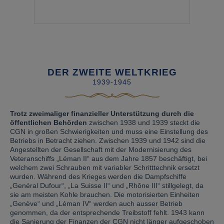
DER ZWEITE WELTKRIEG
1939-1945
Trotz zweimaliger finanzieller Unterstützung durch die
öffentlichen Behörden
zwischen 1938 und 1939 steckt die
CGN in großen Schwierigkeiten und muss eine Einstellung des
Betriebs in Betracht ziehen. Zwischen 1939 und 1942 sind die
Angestellten der Gesellschaft mit der Modernisierung des
Veteranschiffs „Léman II“ aus dem Jahre 1857 beschäftigt, bei
welchem zwei Schrauben mit variabler Schritttechnik ersetzt
wurden. Während des Krieges werden die Dampfschiffe
„Genéral Dufour“, „La Suisse II“ und „Rhône III“ stillgelegt, da
sie am meisten Kohle brauchen. Die motorisierten Einheiten
„Genève“ und „Léman IV“ werden auch ausser Betrieb
genommen, da der entsprechende Treibstoff fehlt. 1943 kann
die Sanierung der Finanzen der CGN nicht länger aufgeschoben