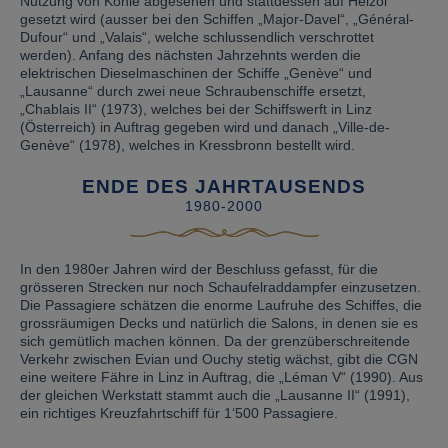
Nutzung von Kohle abgesehen und stattdessen auf Heizöl
gesetzt wird (ausser bei den Schiffen „Major-Davel“, „Général-
Dufour“ und „Valais“, welche schlussendlich verschrottet
werden). Anfang des nächsten Jahrzehnts werden die
elektrischen Dieselmaschinen der Schiffe „Genève“ und
„Lausanne“ durch zwei neue Schraubenschiffe ersetzt,
„Chablais II“ (1973), welches bei der Schiffswerft in Linz
(Österreich) in Auftrag gegeben wird und danach „Ville-de-
Genève“ (1978), welches in Kressbronn bestellt wird.
ENDE DES JAHRTAUSENDS
1980-2000
In den 1980er Jahren wird der Beschluss gefasst, für die
grösseren Strecken nur noch Schaufelraddampfer einzusetzen.
Die Passagiere schätzen die enorme Laufruhe des Schiffes, die
grossräumigen Decks und natürlich die Salons, in denen sie es
sich gemütlich machen können. Da der grenzüberschreitende
Verkehr zwischen Evian und Ouchy stetig wächst, gibt die CGN
eine weitere Fähre in Linz in Auftrag, die „Léman V“ (1990). Aus
der gleichen Werkstatt stammt auch die „Lausanne II“ (1991),
ein richtiges Kreuzfahrtschiff für 1‘500 Passagiere.