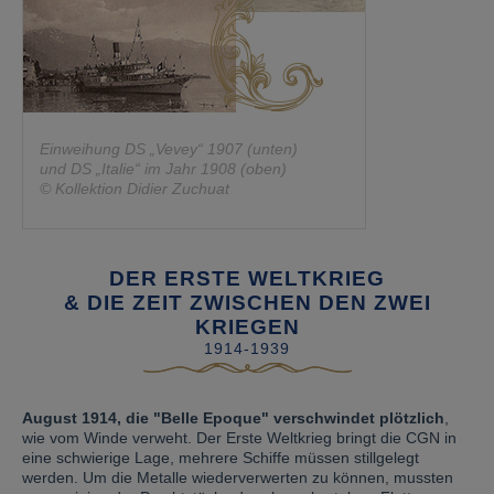
Einweihung DS „Vevey“ 1907 (unten)
und DS „Italie“ im Jahr 1908 (oben)
© Kollektion Didier Zuchuat
DER ERSTE WELTKRIEG
& DIE ZEIT ZWISCHEN DEN ZWEI
KRIEGEN
1914-1939
August 1914, die "Belle Epoque" verschwindet plötzlich
,
wie vom Winde verweht. Der Erste Weltkrieg bringt die CGN in
eine schwierige Lage, mehrere Schiffe müssen stillgelegt
werden. Um die Metalle wiederverwerten zu können, mussten