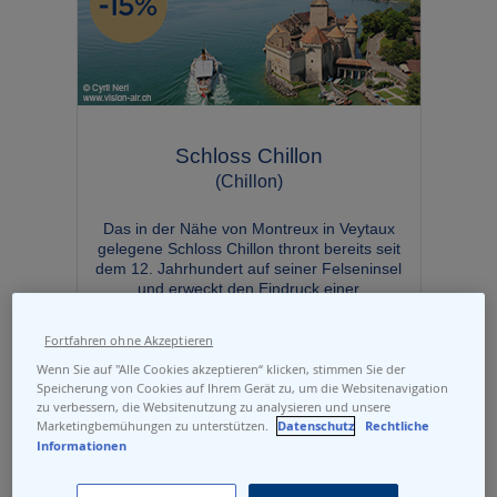
Schloss Chillon
(Chillon)
Das in der Nähe von Montreux in Veytaux
gelegene Schloss Chillon thront bereits seit
dem 12. Jahrhundert auf seiner Felseninsel
und erweckt den Eindruck einer
schwimmenden Festung. Regelmässig
finden in dem meistbesuchten historischen
Fortfahren ohne Akzeptieren
Baudenkmal der Schweiz Ausstellungen
und kulturelle Veranstaltungen statt
.
Wenn Sie auf "Alle Cookies akzeptieren“ klicken, stimmen Sie der
Speicherung von Cookies auf Ihrem Gerät zu, um die Websitenavigation
zu verbessern, die Websitenutzung zu analysieren und unsere
Marketingbemühungen zu unterstützen.
Datenschutz
Rechtliche
Informationen