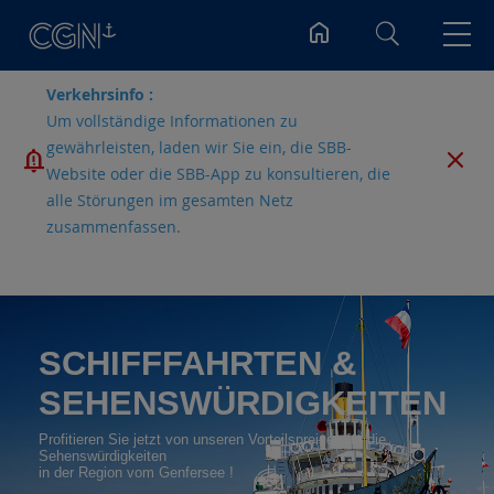
Suchen
Verkehrsinfo :
Um vollständige Informationen zu
gewährleisten, laden wir Sie ein, die SBB-
Website oder die SBB-App zu konsultieren, die
alle Störungen im gesamten Netz
zusammenfassen.
SCHIFFFAHRTEN &
SEHENSWÜRDIGKEITEN
Profitieren Sie jetzt von unseren Vorteilspreisen für die
Sehenswürdigkeiten
in der Region vom Genfersee !