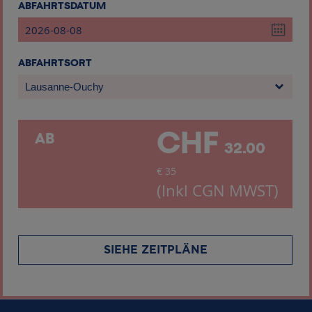
ABFAHRTSDATUM
ABFAHRTSORT
Lausanne-Ouchy
CHF
AB
32.00
€
35
(Inkl CGN MWST)
SIEHE ZEITPLÄNE