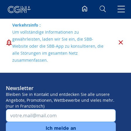
Suchen
Verkehrsinfo :
Um vollständige Informationen zu
gewährleisten, laden wir Sie ein, die SBB-
Website oder die SBB-App zu konsultieren, die
alle Störungen im gesamten Netz
zusammenfassen.
Newsletter
Bleiben Sie in Kontakt und entdecken Sie alle unsere
Angebote, Promotionen, Wettbewerbe und vieles mehr.
(nur in Französisch)
Ich melde an