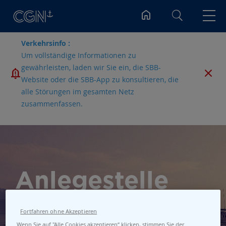
Suchen
Verkehrsinfo :
Um vollständige Informationen zu
gewährleisten, laden wir Sie ein, die SBB-
Website oder die SBB-App zu konsultieren, die
alle Störungen im gesamten Netz
zusammenfassen.
Anlegestelle
Bellevue
Fortfahren ohne Akzeptieren
Wenn Sie auf "Alle Cookies akzeptieren“ klicken, stimmen Sie der