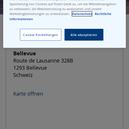
Speicherung von Cookies auf Ihrem Gerät zu, um die Websitenavigation
zu verbessern, die Websitenutzung zu analysieren und unsere
Marketingbemühungen zu unterstützen.
Datenschutz
Rechtliche
Informationen
Cookie-Einstellungen
Alle akzeptieren
Adresse der Anlegestelle
Bellevue
Route de Lausanne 328B
1293 Bellevue
Schweiz
Karte öffnen