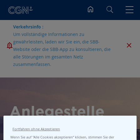
Suchen
Verkehrsinfo :
Um vollständige Informationen zu
gewährleisten, laden wir Sie ein, die SBB-
Website oder die SBB-App zu konsultieren, die
alle Störungen im gesamten Netz
zusammenfassen.
Anlegestelle
Corsier
Fortfahren ohne Akzeptieren
Wenn Sie auf "Alle Cookies akzeptieren“ klicken, stimmen Sie der