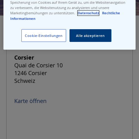
Speicherung von Cookies auf Ihrem Gerät zu, um die Websitenavigation
zu verbessern, die Websitenutzung zu analysieren und unsere
Marketingbemühungen zu unterstützen.
Datenschutz
Rechtliche
Informationen
Cookie-Einstellungen
Alle akzeptieren
Adresse der Anlegestelle
Corsier
Quai de Corsier 10
1246 Corsier
Schweiz
Karte öffnen