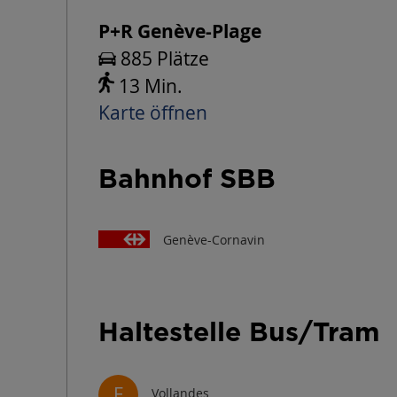
P+R Genève-Plage
885 Plätze
13 Min.
Karte öffnen
Bahnhof SBB
Genève-Cornavin
Haltestelle Bus/Tram
E
Vollandes