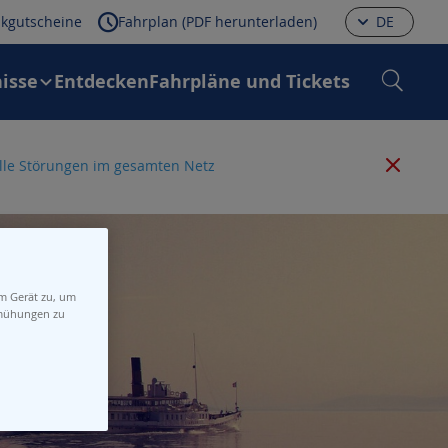
kgutscheine
Fahrplan (PDF herunterladen)
DE
isse
Entdecken
Fahrpläne und Tickets
 alle Störungen im gesamten Netz
em Gerät zu, um
emühungen zu