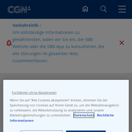
Suchen
Verkehrsinfo :
Um vollständige Informationen zu
gewährleisten, laden wir Sie ein, die SBB-
Website oder die SBB-App zu konsultieren, die
alle Störungen im gesamten Netz
zusammenfassen.
Fortfahren ohne Akzeptieren
Wenn Sie auf "Alle Cookies akzeptieren“ klicken, stimmen Sie der
Speicherung von Cookies auf Ihrem Gerät zu, um die Websitenavigation
zu verbessern, die Websitenutzung zu analysieren und unsere
Marketingbemühungen zu unterstützen.
Datenschutz
Rechtliche
Informationen