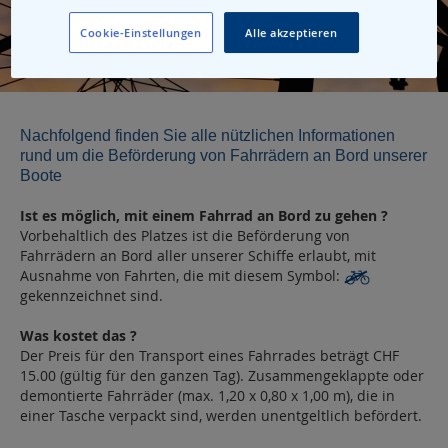
Cookie-Einstellungen
Alle akzeptieren
Nachfolgend finden Sie alle nützlichen Informationen
rund um die Beförderung von Fahrrädern an Bord unserer
Boote
Ist es möglich, mit einem Fahrrad an Bord zu gehen ?
Vorbehaltlich des Platzes ist die Beförderung von
Fahrrädern an Bord aller unserer Schiffe erlaubt, mit
Ausnahme von Fahrten, die mit diesem Symbol:
gekennzeichnet sind.
Was kostet das ?
Der Preis für den Transport eines Fahrrades beträgt CHF
15.00 (gültig für den ganzen Tag). Zusammengeklappte oder
demontierte Fahrräder (max. 1,20 x 0,80 x 1,00 m), die in
einer Tasche verpackt sind, werden unentgeltlich befördert.