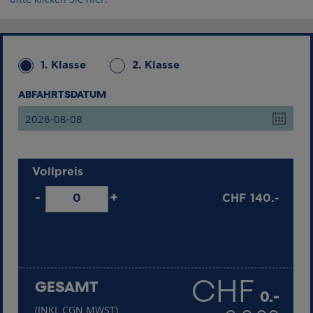
1. Klasse
2. Klasse
ABFAHRTSDATUM
Vollpreis
-
+
CHF
140.-
UNTER 6 JAHREN ALT
FREI
CHF
GESAMT
0.-
(INKL CGN MWST)