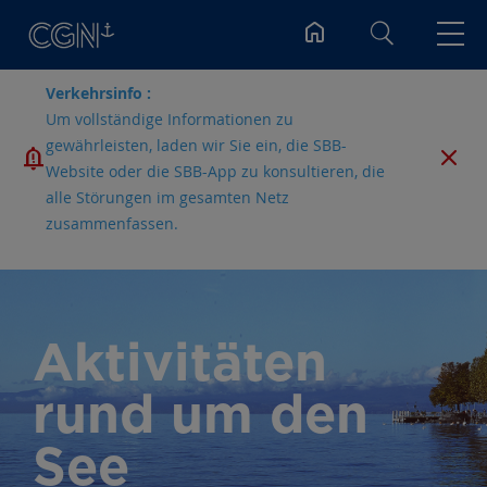
Suchen
Verkehrsinfo :
Um vollständige Informationen zu
gewährleisten, laden wir Sie ein, die SBB-
Website oder die SBB-App zu konsultieren, die
alle Störungen im gesamten Netz
zusammenfassen.
Aktivitäten
rund um den
See