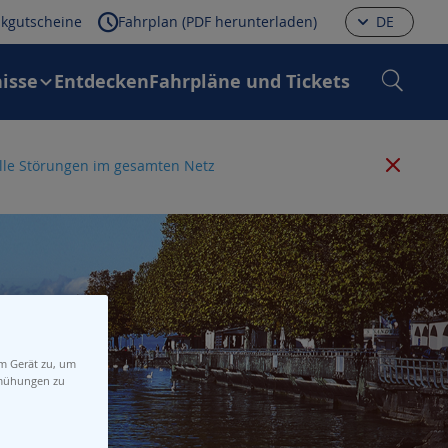
kgutscheine
Fahrplan (PDF herunterladen)
DE
isse
Entdecken
Fahrpläne und Tickets
 alle Störungen im gesamten Netz
em Gerät zu, um
emühungen zu