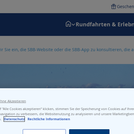
Geschen
Rundfahrten & Erlebn
ir Sie ein, die SBB-Website oder die SBB-App zu konsultieren, die
nd um den See
ohne Akzeptieren
 "Alle Cookies akzeptieren“ klicken, stimmen Sie der Speicherung von Cookies auf Ihr
navigation zu verbessern, die Websitenutzung zu analysieren und unsere Marketingb
n.
Datenschutz
Rechtliche Informationen