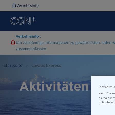
Verkehrsinfo
Verkehrsinfo :
Um vollständige Informationen zu gewährleisten, laden w
zusammenfassen.
Startseite
Lavaux Express
Aktivitäten ru
Fortfahren 
Wenn Sie auf
die Website
unterstütze