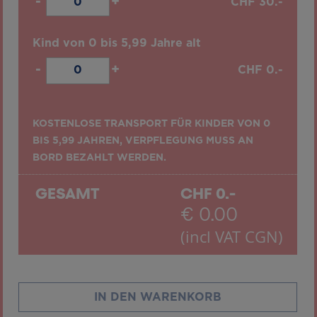
-
+
CHF
30.-
Kind von 0 bis 5,99 Jahre alt
-
+
CHF
0.-
KOSTENLOSE TRANSPORT FÜR KINDER VON 0
BIS 5,99 JAHREN, VERPFLEGUNG MUSS AN
BORD BEZAHLT WERDEN.
GESAMT
CHF
0.-
€
0.00
(incl VAT CGN)
IN DEN WARENKORB