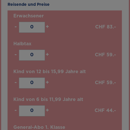
Reisende und Preise
Erwachsener
-
+
CHF
83.-
Halbtax
-
+
CHF
59.-
Kind von 12 bis 15,99 Jahre alt
-
+
CHF
59.-
Kind von 6 bis 11,99 Jahre alt
-
+
CHF
44.-
General-Abo 1. Klasse