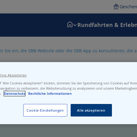
Geschen
Rundfahrten & Erlebn
ir Sie ein, die SBB-Website oder die SBB-App zu konsultieren, die
ohne Akzeptieren
 "Alle Cookies akzeptieren“ klicken, stimmen Sie der Speicherung von Cookies auf Ihr
navigation zu verbessern, die Websitenutzung zu analysieren und unsere Marketingb
n.
Datenschutz
Rechtliche Informationen
Cookie-Einstellungen
Alle akzeptieren