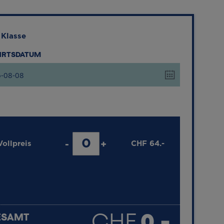
 Klasse
AHRTSDATUM
Vollpreis
-
+
CHF
64.-
UNTER 6 JAHREN ALT
FREI
CHF
0.-
ESAMT