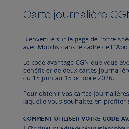
to
the
Carte journalière CG
beginning
of
the
images
Bienvenue sur la page de l'offre spé
gallery
avec Mobilis dans le cadre de l'"Abo
Le code avantage CGN que vous ave
bénéficier de deux cartes journaliè
du 18 juin au 15 octobre 2026.
Pour obtenir vos cartes journalières, 
laquelle vous souhaitez en profiter s
COMMENT UTILISER VOTRE CODE AV
1. Choisissez votre date de départ et le nombre d