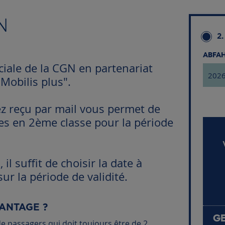
N
2.
ABF
ciale de la CGN en partenariat
 Mobilis plus".
z reçu par mail vous permet de
res en 2ème classe pour la période
il suffit de choisir la date à
ur la période de validité.
ANTAGE ?
G
e passagers qui doit toujours être de 2.