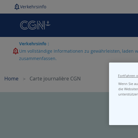
Verkehrsinfo
Verkehrsinfo :
Um vollständige Informationen zu gewährleisten, laden w
zusammenfassen.
Fortfahren 
Home
Carte journalière CGN
Wenn Sie auf
die Website
unterstütze
Skip
to
the
end
of
the
images
gallery