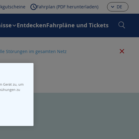
kgutscheine
Fahrplan (PDF herunterladen)
DE
isse
Entdecken
Fahrpläne und Tickets
 alle Störungen im gesamten Netz
em Gerät zu, um
emühungen zu