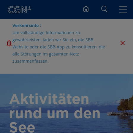
Suchen
Verkehrsinfo :
Um vollständige Informationen zu
gewährleisten, laden wir Sie ein, die SBB-
Website oder die SBB-App zu konsultieren, die
alle Störungen im gesamten Netz
zusammenfassen.
Aktivitäten
rund um den
See