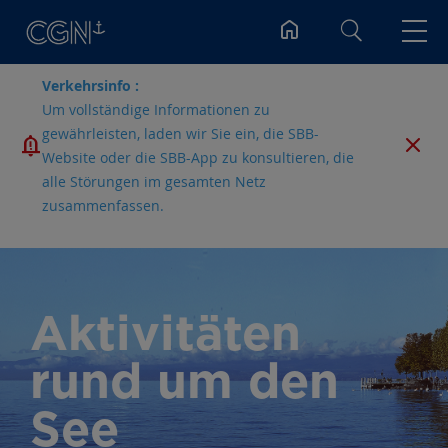
Suchen
Verkehrsinfo :
Um vollständige Informationen zu
gewährleisten, laden wir Sie ein, die SBB-
Website oder die SBB-App zu konsultieren, die
alle Störungen im gesamten Netz
zusammenfassen.
Aktivitäten
rund um den
See