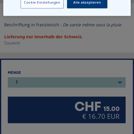
Cookie-Einstellungen
Alle akzeptieren
to
the
Regenschirm
beginning
of
Beschriftung in französisch :
De sortie même sous la pluie
the
images
Lieferung nur innerhalb der Schweiz.
gallery
Souvenir
MENGE
1
CHF
15.00
€ 16.70 EUR