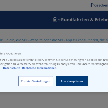
Geschen
Rundfahrten & Erlebn
ir Sie ein, die SBB-Website oder die SBB-App zu konsultieren, die
ohne Akzeptieren
 "Alle Cookies akzeptieren“ klicken, stimmen Sie der Speicherung von Cookies auf Ihr
navigation zu verbessern, die Websitenutzung zu analysieren und unsere Marketingb
n.
Datenschutz
Rechtliche Informationen
Cookie-Einstellungen
Alle akzeptieren