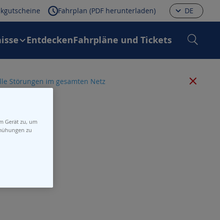
kgutscheine
Fahrplan (PDF herunterladen)
DE
isse
Entdecken
Fahrpläne und Tickets
 alle Störungen im gesamten Netz
em Gerät zu, um
emühungen zu