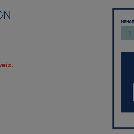
GN
MENGE
1
eiz.