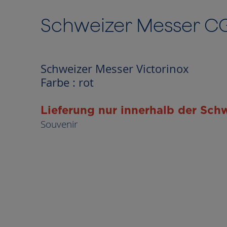
to
the
Schweizer Messer C
beginning
of
the
images
Schweizer Messer Victorinox
gallery
Farbe : rot
Lieferung nur innerhalb der Schw
Souvenir