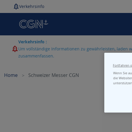
Verkehrsinfo
Verkehrsinfo :
Um vollständige Informationen zu gewährleisten, laden w
zusammenfassen.
Fortfahren 
Wenn Sie auf
Home
Schweizer Messer CGN
die Website
unterstütze
Skip
to
the
end
of
the
images
gallery