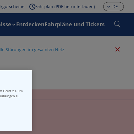
kgutscheine
Fahrplan (PDF herunterladen)
DE
isse
Entdecken
Fahrpläne und Tickets
 alle Störungen im gesamten Netz
em Gerät zu, um
emühungen zu