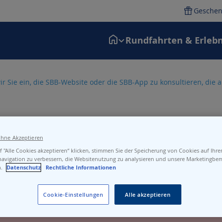
Geschen
Rundfahrten & Erlebn
ir Sie ein, die SBB-Website oder die SBB-App zu konsultieren, die
ohne Akzeptieren
 "Alle Cookies akzeptieren“ klicken, stimmen Sie der Speicherung von Cookies auf Ihr
navigation zu verbessern, die Websitenutzung zu analysieren und unsere Marketingb
n.
Datenschutz
Rechtliche Informationen
Cookie-Einstellungen
Alle akzeptieren