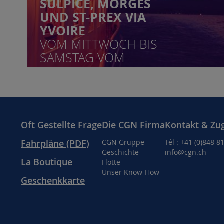
SULPICE, MORGES
UND ST-PREX VIA
YVOIRE
VOM MITTWOCH BIS
SAMSTAG VOM
01.06.2026 BIS
21.09.2026
Oft Gestellte Frage
Die CGN Firma
Kontakt & Zu
Fahrpläne (PDF)
CGN Gruppe
Tél : +41 (0)848 8
Geschichte
info@cgn.ch
La Boutique
Flotte
Unser Know-How
Geschenkkarte