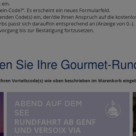
 ein.
hein-Code?“. Es erscheint ein neues Formularfeld.
henden Code(s) ein, der/die Ihnen Anspruch auf die kostenlo
bs passt sich daraufhin entsprechend an (Anzeige von 0.-).
fvorgang bis zur Bestätigung fortzusetzen.
en Sie Ihre Gourmet-Rund
 Ihren Vorteilscode(s) wie oben beschrieben im Warenkorb einge
ABEND AUF DEM
SEE
RUNDFAHRT AB GENF
UND VERSOIX VIA