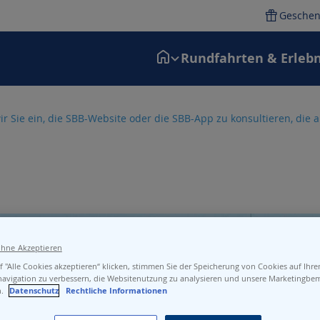
Geschen
Rundfahrten & Erlebn
ir Sie ein, die SBB-Website oder die SBB-App zu konsultieren, die
ohne Akzeptieren
 "Alle Cookies akzeptieren“ klicken, stimmen Sie der Speicherung von Cookies auf Ihr
navigation zu verbessern, die Websitenutzung zu analysieren und unsere Marketingb
n.
Datenschutz
Rechtliche Informationen