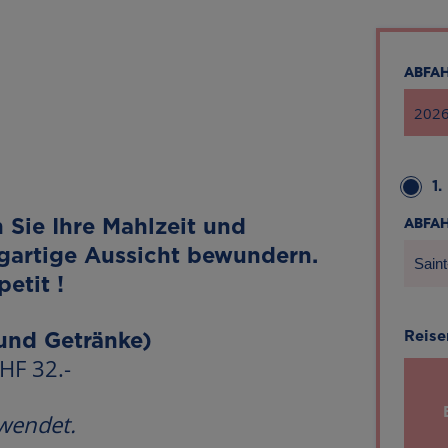
ABF
1.
ABF
Sie Ihre Mahlzeit und
igartige Aussicht bewundern.
Saint
etit !
Reise
 und Getränke)
HF 32.-
wendet.