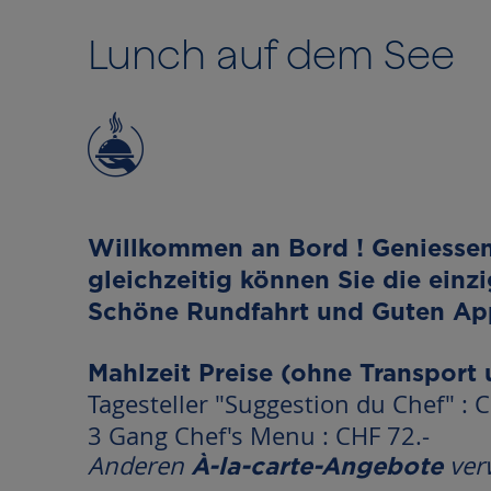
to
the
Lunch auf dem See
beginning
of
the
images
gallery
Willkommen an Bord ! Geniessen 
gleichzeitig können Sie die einz
Schöne Rundfahrt und Guten App
Mahlzeit Preise (ohne Transport
Tagesteller "Suggestion du Chef" : C
3 Gang Chef's Menu : CHF 72.-
Anderen
ver
À-la-carte-Angebote