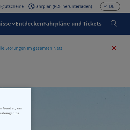
kgutscheine
Fahrplan (PDF herunterladen)
DE
isse
Entdecken
Fahrpläne und Tickets
 alle Störungen im gesamten Netz
em Gerät zu, um
emühungen zu