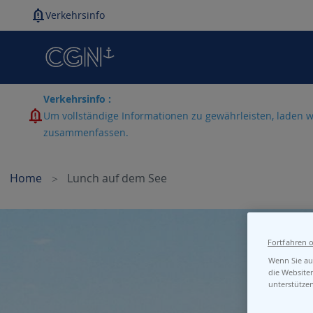
Verkehrsinfo
Verkehrsinfo :
Um vollständige Informationen zu gewährleisten, laden w
zusammenfassen.
Home
Lunch auf dem See
Skip
to
the
Fortfahren 
end
Wenn Sie auf
of
die Website
the
unterstütze
images
gallery