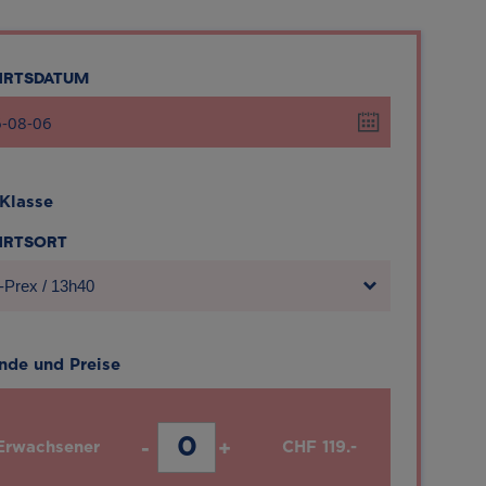
AHRTSDATUM
 Klasse
AHRTSORT
-Prex / 13h40
nde und Preise
Erwachsener
-
+
CHF
119.-