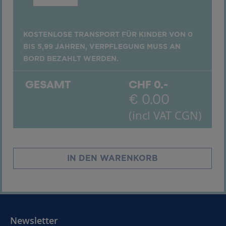
KOSTENLOSE TRANSPORT FÜR KINDER VON 0
BIS 5,99 JAHREN, VERPFLEGUNG MUSS AN
BORD BEZAHLT WERDEN.
GESAMT
CHF
0.-
€
0.00
(incl VAT CGN)
IN DEN WARENKORB
Newsletter