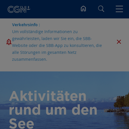
Suchen
Verkehrsinfo :
Um vollständige Informationen zu
gewährleisten, laden wir Sie ein, die SBB-
Website oder die SBB-App zu konsultieren, die
alle Störungen im gesamten Netz
zusammenfassen.
Aktivitäten
rund um den
See