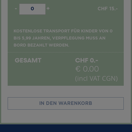
-
+
CHF
15.-
KOSTENLOSE TRANSPORT FÜR KINDER VON 0
BIS 5,99 JAHREN, VERPFLEGUNG MUSS AN
BORD BEZAHLT WERDEN.
GESAMT
CHF
0.-
€
0.00
(incl VAT CGN)
IN DEN WARENKORB