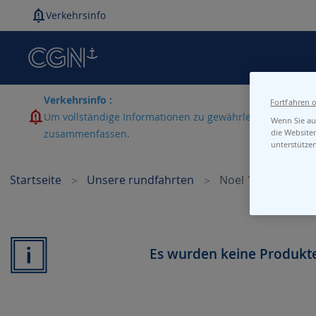
Verkehrsinfo
Verkehrsinfo :
Fortfahren 
Um vollständige Informationen zu gewährleisten, laden w
Wenn Sie auf
zusammenfassen.
die Website
unterstütze
Startseite
Unsere rundfahrten
Noel 1
Es wurden keine Produkt