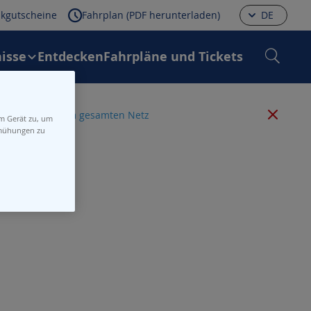
kgutscheine
Fahrplan (PDF herunterladen)
DE
isse
Entdecken
Fahrpläne und Tickets
 alle Störungen im gesamten Netz
em Gerät zu, um
emühungen zu