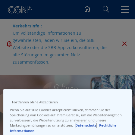
Suchen
Verkehrsinfo :
Um vollständige Informationen zu
gewährleisten, laden wir Sie ein, die SBB-
Website oder die SBB-App zu konsultieren, die
alle Störungen im gesamten Netz
zusammenfassen.
Fortfahren ohne Akzeptieren
Wenn Sie auf "Alle Cookies akzeptieren“ klicken, stimmen Sie der
Speicherung von Cookies auf Ihrem Gerät zu, um die Websitenavigation
zu verbessern, die Websitenutzung zu analysieren und unsere
Marketingbemühungen zu unterstützen.
Datenschutz
Rechtliche
Informationen