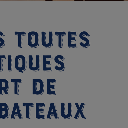
s toutes
tiques
rt de
 bateaux