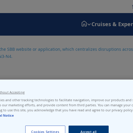
Cruises & Expe
the SBB website or application, which centralizes disruptions across
N3-N4.
thout Accepting
es and other tracking technologies to facilitate navigation, improve our products and s
o our marketing efforts, and provide content from third parties. You can manage your c
g to use this site, you acknowledge that you have read and agree to our privacy policy
al Notice
Cookies Settings
Accept all