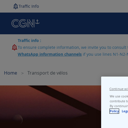
Traffic Info
Traffic info :
To ensure complete information, we invite you to consult 
WhatsApp information channels
if you use lines N1-N2-
Home
Transport de vélos
Continue wi
We use cooki
contribute t
By continuin
Policy
Leg