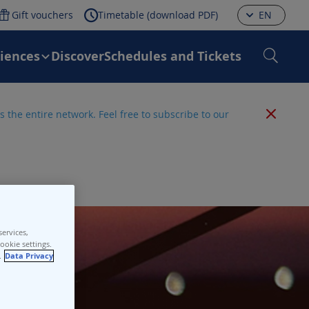
Gift vouchers
Timetable (download PDF)
EN
riences
Discover
Schedules and Tickets
 the entire network. Feel free to subscribe to our
ervices,
ookie settings.
.
Data Privacy