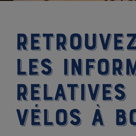
Retrouvez
les infor
relatives
vélos à b