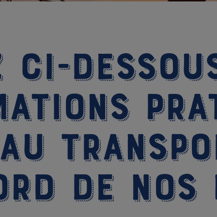
 ci-dessou
mations pra
 au transpo
ord de nos