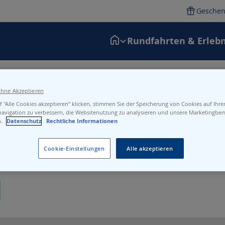
Geschen
Rundfahrten & Erlebn
ir Sie ein, die SBB-Website oder die SBB-App zu konsultieren, die
ohne Akzeptieren
 "Alle Cookies akzeptieren“ klicken, stimmen Sie der Speicherung von Cookies auf Ihr
navigation zu verbessern, die Websitenutzung zu analysieren und unsere Marketingb
n.
Datenschutz
Rechtliche Informationen
Cookie-Einstellungen
Alle akzeptieren