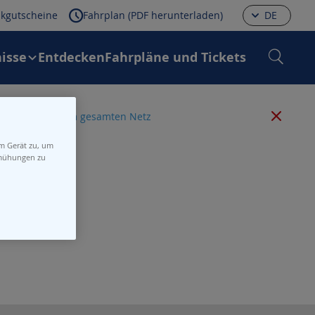
kgutscheine
Fahrplan (PDF herunterladen)
DE
isse
Entdecken
Fahrpläne und Tickets
 alle Störungen im gesamten Netz
em Gerät zu, um
emühungen zu