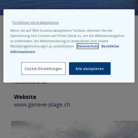
Fortfahren ohne Akzeptieren
Wenn Sie auf "Alle Cookies akzeptieren“ klicken, stimmen Sie der
Speicherung von Cookies auf Ihrem Gerät zu, um die Websitenavigation
Genf Strand
zu verbessern, die Websitenutzung zu analysieren und unsere
Marketingbemühungen zu unterstützen.
Datenschutz
Rechtliche
Genf-Strand (Genève-Plage) bietet mehr
Informationen
als dreissig Sport- und
Entspannungsaktivitäten, mehrere
Cookie-Einstellungen
Alle akzeptieren
Schwimmbecken, einen überwachten
Kieselstrand.
Website
www.geneve-plage.ch