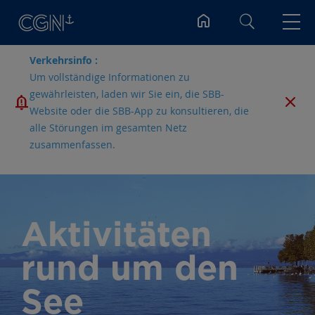
Suchen
Verkehrsinfo :
Um vollständige Informationen zu
gewährleisten, laden wir Sie ein, die SBB-
Website oder die SBB-App zu konsultieren, die
alle Störungen im gesamten Netz
zusammenfassen.
Aktivitäten
rund um den
See