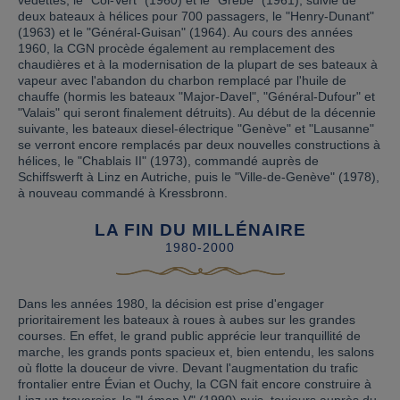
vedettes, le "Col-Vert" (1960) et le "Grèbe" (1961), suivie de
deux bateaux à hélices pour 700 passagers, le "Henry-Dunant"
(1963) et le "Général-Guisan" (1964). Au cours des années
1960, la CGN procède également au remplacement des
chaudières et à la modernisation de la plupart de ses bateaux à
vapeur avec l'abandon du charbon remplacé par l'huile de
chauffe (hormis les bateaux "Major-Davel", "Général-Dufour" et
"Valais" qui seront finalement détruits). Au début de la décennie
suivante, les bateaux diesel-électrique "Genève" et "Lausanne"
se verront encore remplacés par deux nouvelles constructions à
hélices, le "Chablais II" (1973), commandé auprès de
Schiffswerft à Linz en Autriche, puis le "Ville-de-Genève" (1978),
à nouveau commandé à Kressbronn.
LA FIN DU MILLÉNAIRE
1980-2000
Dans les années 1980, la décision est prise d'engager
prioritairement les bateaux à roues à aubes sur les grandes
courses. En effet, le grand public apprécie leur tranquillité de
marche, les grands ponts spacieux et, bien entendu, les salons
où flotte la douceur de vivre. Devant l'augmentation du trafic
frontalier entre Évian et Ouchy, la CGN fait encore construire à