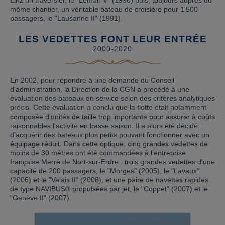
Linz un traversier, le "Léman V" (1990) puis, toujours auprès du
même chantier, un véritable bateau de croisière pour 1'500
passagers, le "Lausanne II" (1991).
LES VEDETTES FONT LEUR ENTRÉE
2000-2020
En 2002, pour répondre à une demande du Conseil
d'administration, la Direction de la CGN a procédé à une
évaluation des bateaux en service selon des critères analytiques
précis. Cette évaluation a conclu que la flotte était notamment
composée d'unités de taille trop importante pour assurer à coûts
raisonnables l'activité en basse saison. Il a alors été décidé
d'acquérir des bateaux plus petits pouvant fonctionner avec un
équipage réduit. Dans cette optique, cinq grandes vedettes de
moins de 30 mètres ont été commandées à l'entreprise
française Merré de Nort-sur-Erdre : trois grandes vedettes d'une
capacité de 200 passagers, le "Morges" (2005), le "Lavaux"
(2006) et le "Valais II" (2008), et une paire de navettes rapides
de type NAVIBUS® propulsées par jet, le "Coppet" (2007) et le
"Genève II" (2007).