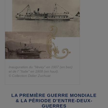
Inauguration du "Vevey" en 1907 (en bas)
et de l' "Italie" en 1908 (en haut).
© Collection Didier Zuchuat
LA PREMIÈRE GUERRE MONDIALE
& LA PÉRIODE D'ENTRE-DEUX-
GUERRES