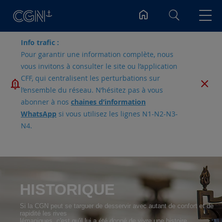
Rechercher
Info trafic :
Pour garantir une information complète, nous
vous invitons à consulter le site ou l’application
CFF, qui centralisent les perturbations sur
l’ensemble du réseau. N’hésitez pas à vous
abonner à nos
chaines d’information
WhatsApp
si vous utilisez les lignes N1-N2-N3-
N4.
HISTORIQUE
Si la CGN peut se targuer de desservir avec autant de confort et de
rapidité les rives
lémaniques, c'est qu'il lui a été donné de vivre une histoire