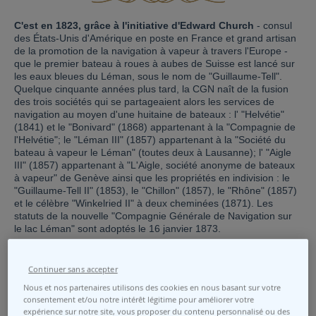
C'est en 1823, grâce à l'initiative d'Edward Church
- consul
des États-Unis d'Amérique en poste en France et grand artisan
de la promotion de la navigation à vapeur à travers l'Europe -
que le premier bateau à roues à aubes de Suisse est lancé sur
les eaux bleues du Léman, sous le nom de "Guillaume-Tell".
Quelque cinquante années plus tard, la CGN naît de la fusion
des trois sociétés qui se partageaient alors les services de
navigation au moyen d'une huitaine de bateaux : l' "Helvétie"
(1841) et le "Bonivard" (1868) appartenant à la "Compagnie de
l'Helvétie"; le "Léman III" (1857) appartenant à la "Société du
bateau à vapeur le Léman" (toutes deux à Lausanne); l' "Aigle
III" (1857) appartenant à "L'Aigle, société anonyme de bateaux
à vapeur" de Genève ainsi que les propriétés en indivision : le
"Guillaume-Tell II" (1853), le "Chillon" (1857), le "Rhône" (1857)
et le célèbre "Winkelried II" à deux cheminées (1871). Les
statuts de la nouvelle "Compagnie Générale de Navigation sur
le lac Léman" sont adoptés le 16 janvier 1873.
Progressivement, les services de navigation vont devoir
composer avec l'avènement des chemins de fer et l'afflux
Continuer sans accepter
important des touristes dans toute la région lémanique. La flotte
Nous et nos partenaires utilisons des cookies en nous basant sur votre
de la CGN devra donc chercher sans cesse à s'agrandir en
consentement et/ou notre intérêt légitime pour améliorer votre
assurant le meilleur confort aux voyageurs et une desserte
expérience sur notre site, vous proposer du contenu personnalisé ou des