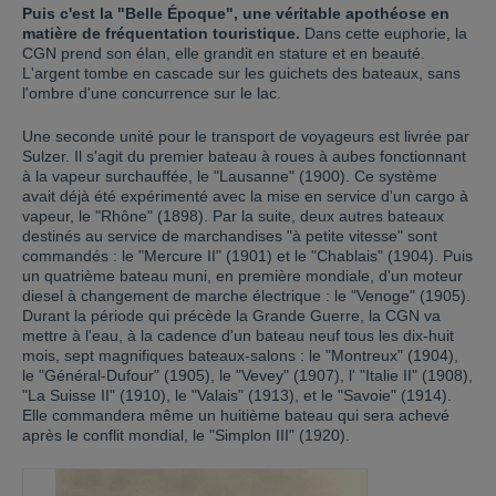
Puis c'est la "Belle Époque", une véritable apothéose en
matière de fréquentation touristique.
Dans cette euphorie, la
CGN prend son élan, elle grandit en stature et en beauté.
L'argent tombe en cascade sur les guichets des bateaux, sans
l'ombre d'une concurrence sur le lac.
Une seconde unité pour le transport de voyageurs est livrée par
Sulzer. Il s'agit du premier bateau à roues à aubes fonctionnant
à la vapeur surchauffée, le "Lausanne" (1900). Ce système
avait déjà été expérimenté avec la mise en service d'un cargo à
vapeur, le "Rhône" (1898). Par la suite, deux autres bateaux
destinés au service de marchandises "à petite vitesse" sont
commandés : le "Mercure II" (1901) et le "Chablais" (1904). Puis
un quatrième bateau muni, en première mondiale, d'un moteur
diesel à changement de marche électrique : le "Venoge" (1905).
Durant la période qui précède la Grande Guerre, la CGN va
mettre à l'eau, à la cadence d'un bateau neuf tous les dix-huit
mois, sept magnifiques bateaux-salons : le "Montreux" (1904),
le "Général-Dufour" (1905), le "Vevey" (1907), l' "Italie II" (1908),
"La Suisse II" (1910), le "Valais" (1913), et le "Savoie" (1914).
Elle commandera même un huitième bateau qui sera achevé
après le conflit mondial, le "Simplon III" (1920).