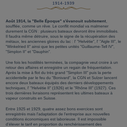
1914-1939
Août 1914, la "Belle Époque" s'évanouit subitement
,
soufflée, comme un rêve. Le conflit mondial va malmener
durement la CGN : plusieurs bateaux devront être immobilisés.
Il faudra même détruire, sous le signe de la récupération des
métaux, les anciennes gloires du lac : l' "Helvétie", l' "Aigle III", le
"Winkelried II" ainsi que les petites unités "Guillaume-Tell IV",
"Simplon II" et "Dauphin".
Une fois les hostilités terminées, la compagnie veut croire à un
retour des affaires et enregistre un regain de fréquentation.
Après la mise à flot du très grand "Simplon III" puis la perte
accidentelle par le feu du "Bonivard", la CGN et Sulzer lancent
encore deux bateaux équipés des derniers développements
techniques, l' "Helvétie II" (1926) et le "Rhône III" (1927). Ces
trois dernières livraisons représentent les ultimes bateaux à
vapeur construits en Suisse.
Entre 1925 et 1929, quatre assez bons exercices sont
enregistrés mais l'adaptation de l'entreprise aux nouvelles
conditions économiques est laborieuse. Il est impossible
d'élever le tarif en proportion du renchérissement des