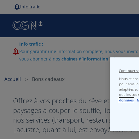
Info trafic
Info trafic :
Pour garantir une information complète, nous vous invitons
vous abonner à nos
chaines d’information WhatsApp
si 
Continuer s
Accueil
Bons cadeaux
Nous et nos 
pour amélior
adaptées sur
que les cook
Offrez à vos proches du rêve et de la déten
données
M
paysages à couper le souffle, libre à eux
nos services (transport, restauration à b
Lacustre, quant à lui, est envoyé direct