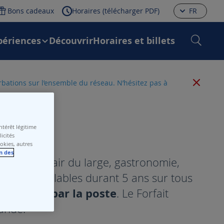
Bons cadeaux
Horaires (télécharger PDF)
FR
périences
Découvrir
Horaires et billets
urbations sur l’ensemble du réseau. N’hésitez pas à
térêt légitime
icités
ookies, autres
n des
 Croisières, air du large, gastronomie,
eaux sont valables durant 5 ans sur tous
envoyées par la poste
. Le Forfait
mande.