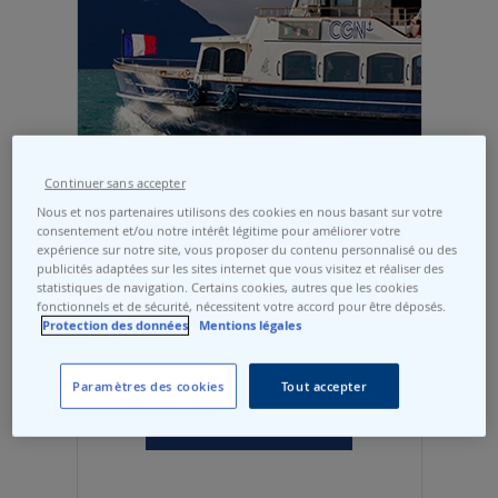
Continuer sans accepter
Transport
Nous et nos partenaires utilisons des cookies en nous basant sur votre
public
consentement et/ou notre intérêt légitime pour améliorer votre
expérience sur notre site, vous proposer du contenu personnalisé ou des
La CGN assure un service de transport
publicités adaptées sur les sites internet que vous visitez et réaliser des
public sur le lac Léman, particulièrement là
statistiques de navigation. Certains cookies, autres que les cookies
où le transport lacustre est plus rapide,
fonctionnels et de sécurité, nécessitent votre accord pour être déposés.
Protection des données
Mentions légales
voire plus économique, dans une approche
globale, que d'autres moyens de transport.
Paramètres des cookies
Tout accepter
PLUS D'INFO