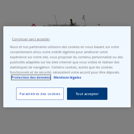
Montreux
Continuer sans accepter
Nous et nos partenaires utilisons des cookies en nous basant sur votre
Mise en service: 1904
consentement et/ou notre intérêt légitime pour améliorer votre
Longueur: 68.3 m
expérience sur notre site, vous proposer du contenu personnalisé ou des
publicités adaptées sur les sites internet que vous visitez et réaliser des
Puissance: 885 cv / 650 kW
statistiques de navigation. Certains cookies, autres que les cookies
Capacité: 600 pers.
fonctionnels et de sécurité, nécessitent votre accord pour être déposés.
Protection des données
Mentions légales
Paramètres des cookies
Tout accepter
Plus d'info