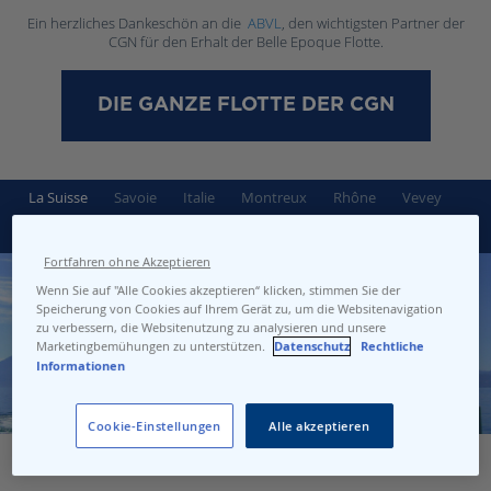
Ein herzliches Dankeschön an die
ABVL
, den wichtigsten Partner der
CGN für den Erhalt der Belle Epoque Flotte.
DIE GANZE FLOTTE DER CGN
La Suisse
Savoie
Italie
Montreux
Rhône
Vevey
Helvétie
Simplon
Fortfahren ohne Akzeptieren
Wenn Sie auf "Alle Cookies akzeptieren“ klicken, stimmen Sie der
Speicherung von Cookies auf Ihrem Gerät zu, um die Websitenavigation
zu verbessern, die Websitenutzung zu analysieren und unsere
Marketingbemühungen zu unterstützen.
Datenschutz
Rechtliche
Informationen
Cookie-Einstellungen
Alle akzeptieren