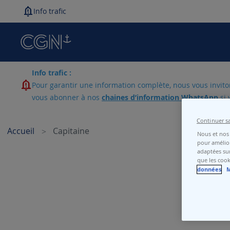
Info trafic
Info trafic :
Pour garantir une information complète, nous vous invitons
vous abonner à nos
chaines d’information WhatsApp
si 
Continuer s
Accueil
Capitaine
Nous et nos 
pour amélior
adaptées sur
que les cook
données
M