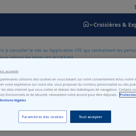
Croisières & Ex
 à consulter le site ou l’application CFF, qui centralisent les pert
vous utilisez les lignes N1-N2-N3-N4.
ans accepter
partenaires utilisons des cookies en nous basant sur votre consentement et/ou notre in
er votre expérience sur notre site, vous proposer du contenu personnalisé ou des publ
 les sites internet que vous visitez et réaliser des statistiques de navigation. Certains c
ies fonctionnels et de sécurité, nécessitent votre accord pour être déposés.
Protectio
entions légales
Paramètres des cookies
Tout accepter