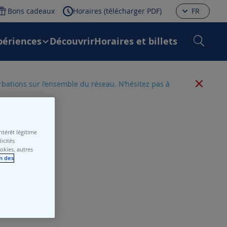
Bons cadeaux
Horaires (télécharger PDF)
FR
périences
Découvrir
Horaires et billets
urbations sur l’ensemble du réseau. N’hésitez pas à
térêt légitime
icités
ookies, autres
n des