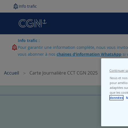
Info trafic
Info trafic :
Pour garantir une information complète, nous vous invitons
vous abonner à nos
chaines d’information WhatsApp
si 
Continuer s
Accueil
Carte Journalière CCT CGN 2025
Nous et nos 
pour amélior
Skip
adaptées sur
que les cook
to
données
M
the
end
of
the
images
gallery