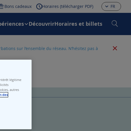
Bons cadeaux
Horaires (télécharger PDF)
FR
périences
Découvrir
Horaires et billets
urbations sur l’ensemble du réseau. N’hésitez pas à
térêt légitime
icités
ookies, autres
n des