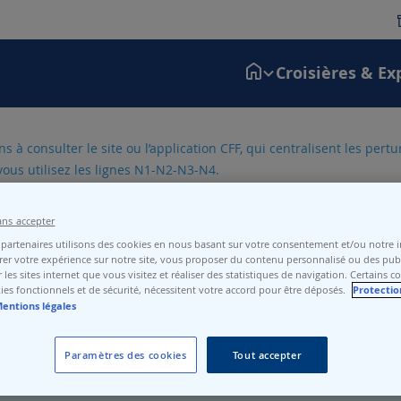
Croisières & Ex
 à consulter le site ou l’application CFF, qui centralisent les pert
vous utilisez les lignes N1-N2-N3-N4.
ans accepter
partenaires utilisons des cookies en nous basant sur votre consentement et/ou notre in
er votre expérience sur notre site, vous proposer du contenu personnalisé ou des publ
 les sites internet que vous visitez et réaliser des statistiques de navigation. Certains c
ies fonctionnels et de sécurité, nécessitent votre accord pour être déposés.
Protectio
entions légales
Paramètres des cookies
Tout accepter