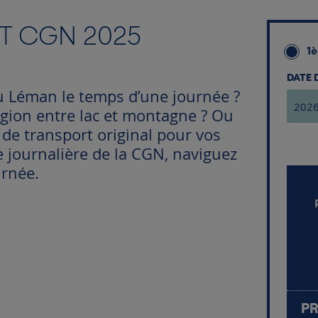
CT CGN 2025
1è
DATE
u Léman le temps d’une journée ?
égion entre lac et montagne ? Ou
e transport original pour vos
e journalière de la CGN, naviguez
urnée.
PR