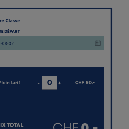
re Classe
 DE DÉPART
Plein tarif
-
+
CHF
90.-
MOINS DE 6 ANS
GRATUIT
CHF
0.-
IX TOTAL