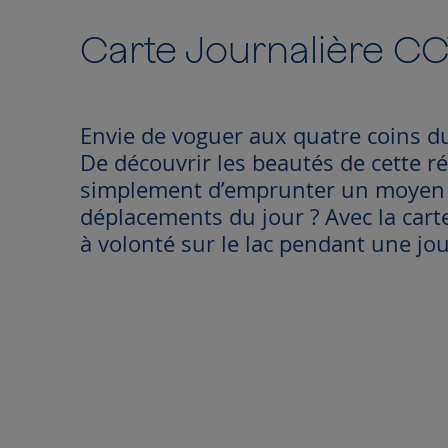
to
the
Carte Journalière C
beginning
of
the
images
Envie de voguer aux quatre coins d
gallery
De découvrir les beautés de cette r
simplement d’emprunter un moyen d
déplacements du jour ? Avec la cart
à volonté sur le lac pendant une jo