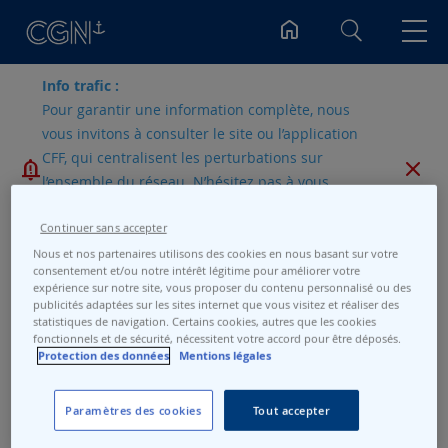
Rechercher
Info trafic :
Pour garantir une information complète, nous
vous invitons à consulter le site ou l’application
CFF, qui centralisent les perturbations sur
l’ensemble du réseau. N’hésitez pas à vous
abonner à nos
chaines d’information
WhatsApp
si vous utilisez les lignes N1-N2-N3-
Continuer sans accepter
N4.
Nous et nos partenaires utilisons des cookies en nous basant sur votre
consentement et/ou notre intérêt légitime pour améliorer votre
expérience sur notre site, vous proposer du contenu personnalisé ou des
publicités adaptées sur les sites internet que vous visitez et réaliser des
statistiques de navigation. Certains cookies, autres que les cookies
fonctionnels et de sécurité, nécessitent votre accord pour être déposés.
Protection des données
Mentions légales
Nous ne trouvons pas de produit(s)
Paramètres des cookies
Tout accepter
correspondant à la sélection.