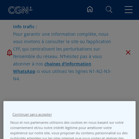
Rechercher
Info trafic :
Pour garantir une information complète, nous
vous invitons à consulter le site ou l’application
CFF, qui centralisent les perturbations sur
l’ensemble du réseau. N’hésitez pas à vous
abonner à nos
chaines d’information
WhatsApp
si vous utilisez les lignes N1-N2-N3-
N4.
Date de la croisière
Continuer sans accepter
Nous et nos partenaires utilisons des cookies en nous basant sur votre
consentement et/ou notre intérêt légitime pour améliorer votre
Embarcadère de départ
expérience sur notre site, vous proposer du contenu personnalisé ou des
publicités adaptées sur les sites internet que vous visitez et réaliser des