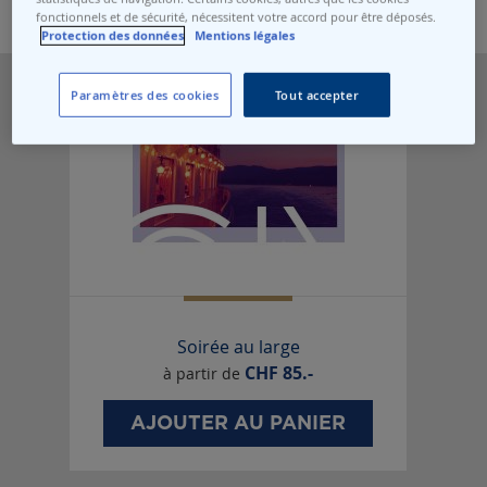
fonctionnels et de sécurité, nécessitent votre accord pour être déposés.
Protection des données
Mentions légales
Paramètres des cookies
Tout accepter
Soirée au large
CHF
85.-
à partir de
AJOUTER AU PANIER