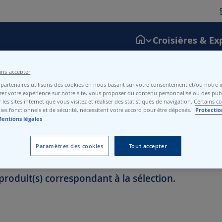
Croisières & Ex
ans accepter
 à consulter le site ou l’application CFF, qui centralisent les pert
partenaires utilisons des cookies en nous basant sur votre consentement et/ou notre in
vous utilisez les lignes N1-N2-N3-N4.
er votre expérience sur notre site, vous proposer du contenu personnalisé ou des publ
 les sites internet que vous visitez et réaliser des statistiques de navigation. Certains c
ies fonctionnels et de sécurité, nécessitent votre accord pour être déposés.
Protectio
entions légales
Paramètres des cookies
Tout accepter
roduit(s) correspondant à la sélection.