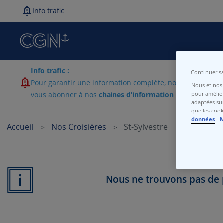
Info trafic
Info trafic :
Continuer s
Pour garantir une information complète, nous vous invitons
Nous et nos 
vous abonner à nos
chaines d’information WhatsApp
si 
pour amélior
adaptées sur
que les cook
données
M
Accueil
Nos Croisières
St-Sylvestre
Nous ne trouvons pas de p