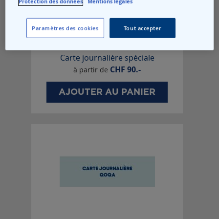
Protection des données
Mentions légales
Paramètres des cookies
Tout accepter
Carte journalière spéciale
CHF
90.-
à partir de
AJOUTER AU PANIER