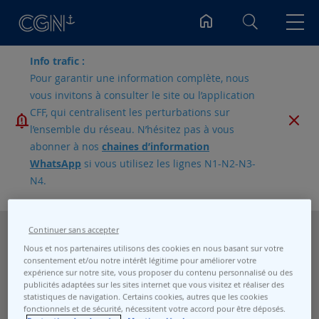
Rechercher
Info trafic :
Pour garantir une information complète, nous
vous invitons à consulter le site ou l’application
CFF, qui centralisent les perturbations sur
l’ensemble du réseau. N’hésitez pas à vous
abonner à nos
chaines d’information
WhatsApp
si vous utilisez les lignes N1-N2-N3-
N4.
Continuer sans accepter
Nous et nos partenaires utilisons des cookies en nous basant sur votre
consentement et/ou notre intérêt légitime pour améliorer votre
expérience sur notre site, vous proposer du contenu personnalisé ou des
publicités adaptées sur les sites internet que vous visitez et réaliser des
statistiques de navigation. Certains cookies, autres que les cookies
fonctionnels et de sécurité, nécessitent votre accord pour être déposés.