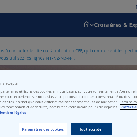
Croisières & Ex
 à consulter le site ou l’application CFF, qui centralisent les pert
vous utilisez les lignes N1-N2-N3-N4.
ans accepter
partenaires utilisons des cookies en nous basant sur votre consentement et/ou notre in
er votre expérience sur notre site, vous proposer du contenu personnalisé ou des publ
nières
 les sites internet que vous visitez et réaliser des statistiques de navigation. Certains c
ies fonctionnels et de sécurité, nécessitent votre accord pour être déposés.
Protectio
entions légales
Paramètres des cookies
Tout accepter