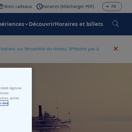
Bons cadeaux
Horaires (télécharger PDF)
FR
périences
Découvrir
Horaires et billets
urbations sur l’ensemble du réseau. N’hésitez pas à
térêt légitime
icités
ookies, autres
n des