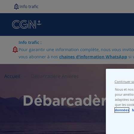
Info trafic
Info trafic :
Pour garantir une information complète, nous vous invitons
vous abonner à nos
chaines d’information WhatsApp
si 
Accueil
Débarcadère Anières
Continuer s
Nous et nos 
pour amélior
Débarcadère A
adaptées sur
que les cook
données
M