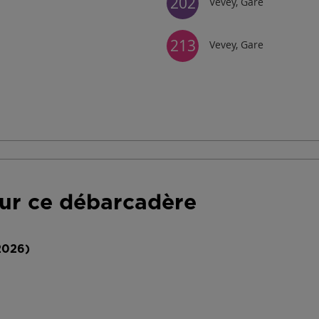
202
Vevey, Gare
213
Vevey, Gare
our ce débarcadère
2026)