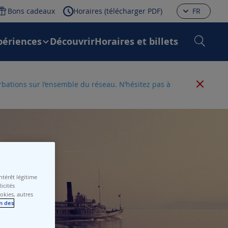
Bons cadeaux
Horaires (télécharger PDF)
FR
périences
Découvrir
Horaires et billets
urbations sur l’ensemble du réseau. N’hésitez pas à
térêt légitime
icités
ookies, autres
n des