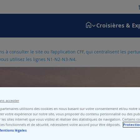
Croisières & Ex
 à consulter le site ou l’application CFF, qui centralisent les pert
vous utilisez les lignes N1-N2-N3-N4.
ans accepter
evey-Marché
partenaires utilisons des cookies en nous basant sur votre consentement et/ou notre in
er votre expérience sur notre site, vous proposer du contenu personnalisé ou des publ
 les sites internet que vous visitez et réaliser des statistiques de navigation. Certains c
ies fonctionnels et de sécurité, nécessitent votre accord pour être déposés.
Protectio
entions légales