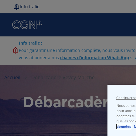
Info trafic
Info trafic :
Pour garantir une information complète, nous vous invitons
vous abonner à nos
chaines d’information WhatsApp
si 
Accueil
Débarcadère Vevey-Marché
Continuer s
Débarcadère V
Nous et nos 
pour amélior
adaptées sur
que les cook
données
M