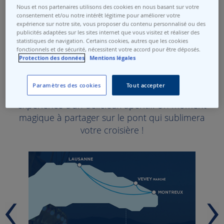
longerez d'abord les vignobles en terrasses de
Nous et nos partenaires utilisons des cookies en nous basant sur votre
Lavaux, inscrits depuis 2007 au patrimoine
consentement et/ou notre intérêt légitime pour améliorer votre
expérience sur notre site, vous proposer du contenu personnalisé ou des
mondial de l’UNESCO, dont les charmants
publicités adaptées sur les sites internet que vous visitez et réaliser des
villages accrochés à flanc de collines offrent un
statistiques de navigation. Certains cookies, autres que les cookies
fonctionnels et de sécurité, nécessitent votre accord pour être déposés.
spectacle fascinant.
Protection des données
Mentions légales
Alors que vous êtes submergé par la beauté
Paramètres des cookies
Tout accepter
des paysages lémaniques, agrémentez votre
expérience d'un délicieux apéritif. Un moment
magique à partager sur le pont qui sublimera
votre croisière !