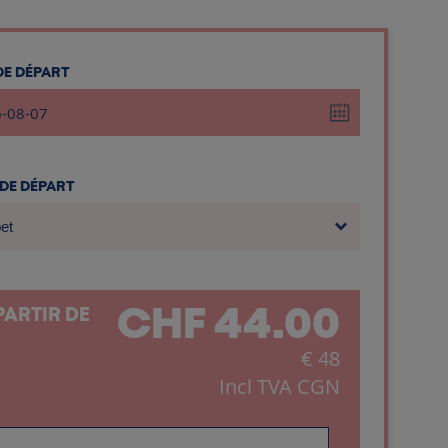
 DE DÉPART
 DE DÉPART
et
CHF
44.00
PARTIR DE
€
48
Incl TVA CGN