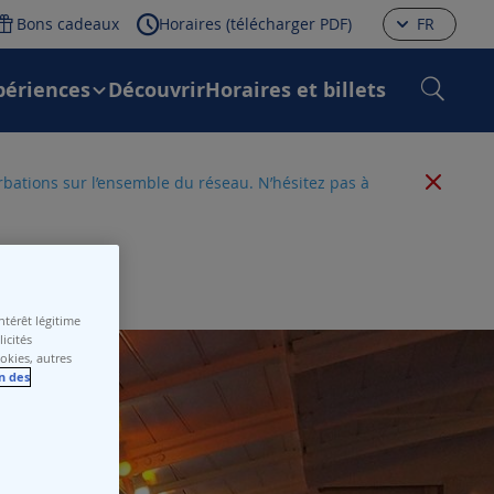
Bons cadeaux
Horaires (télécharger PDF)
FR
périences
Découvrir
Horaires et billets
urbations sur l’ensemble du réseau. N’hésitez pas à
térêt légitime
icités
ookies, autres
n des