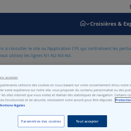
Croisières & Ex
 à consulter le site ou l’application CFF, qui centralisent les pert
vous utilisez les lignes N1-N2-N3-N4.
ans accepter
partenaires utilisons des cookies en nous basant sur votre consentement et/ou notre in
er votre expérience sur notre site, vous proposer du contenu personnalisé ou des publ
 les sites internet que vous visitez et réaliser des statistiques de navigation. Certains c
ies fonctionnels et de sécurité, nécessitent votre accord pour être déposés.
Protectio
entions légales
Paramètres des cookies
Tout accepter