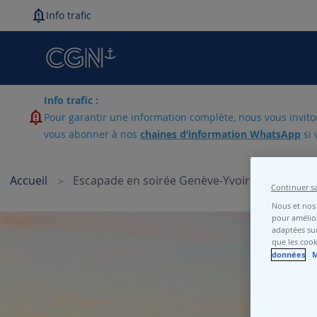
Info trafic
Info trafic :
Pour garantir une information complète, nous vous invitons
vous abonner à nos
chaines d’information WhatsApp
si 
Accueil
Escapade en soirée Genève-Yvoire
Continuer s
Nous et nos 
Skip
pour amélior
adaptées sur
to
que les cook
the
données
M
end
of
the
images
gallery