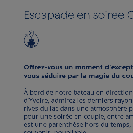
to
the
Escapade en soirée 
beginning
of
the
images
gallery
Offrez-vous un moment d'exceptio
vous séduire par la magie du cou
À bord de notre bateau en direction
d'Yvoire, admirez les derniers rayon
rives du lac dans une atmosphère pa
pour une soirée en couple, entre ami
est une parenthèse hors du temps, 
souvenir inoubliable.