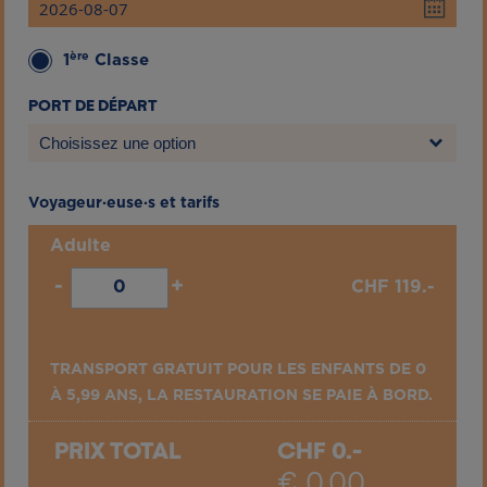
ère
1
Classe
PORT DE DÉPART
Choisissez une option
Voyageur·euse·s et tarifs
Adulte
-
+
CHF
119.-
TRANSPORT GRATUIT POUR LES ENFANTS DE 0
À 5,99 ANS, LA RESTAURATION SE PAIE À BORD.
PRIX TOTAL
CHF
0.-
€
0.00