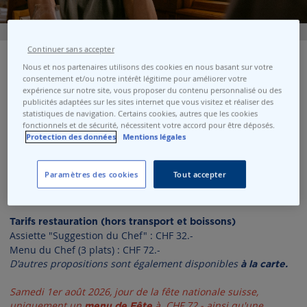
Skip
to
Continuer sans accepter
the
Lunch sur le lac
Nous et nos partenaires utilisons des cookies en nous basant sur votre
beginning
consentement et/ou notre intérêt légitime pour améliorer votre
of
expérience sur notre site, vous proposer du contenu personnalisé ou des
the
publicités adaptées sur les sites internet que vous visitez et réaliser des
Samedi 29 et dimanche 30 août 2026, en raison du Triathlon
images
statistiques de navigation. Certains cookies, autres que les cookies
de Lausanne, l'accès au débarcadère de Lausanne-Ouchy sera
gallery
fonctionnels et de sécurité, nécessitent votre accord pour être déposés.
difficile. Privilégiez les transports publics et prévoyez
Protection des données
Mentions légales
suffisamment de temps pour rejoindre votre débarcadère.
Paramètres des cookies
Tout accepter
Bienvenue à bord ! Dégustez votre repas tout en profitant
d’une vue exceptionnelle. Belle croisière et bon appétit !
Tarifs restauration (hors transport et boissons)
Assiette "Suggestion du Chef" : CHF 32.-
Menu du Chef (3 plats) : CHF 72.-
D'autres propositions sont également disponibles
à la carte.
Samedi 1er août 2026, jour de la fête nationale suisse,
uniquement un
à CHF 72.- ainsi qu'une
menu de Fête