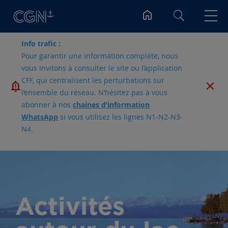
Rechercher
Info trafic :
Pour garantir une information complète, nous
vous invitons à consulter le site ou l’application
CFF, qui centralisent les perturbations sur
l’ensemble du réseau. N’hésitez pas à vous
abonner à nos
chaines d’information
WhatsApp
si vous utilisez les lignes N1-N2-N3-
N4.
Activités