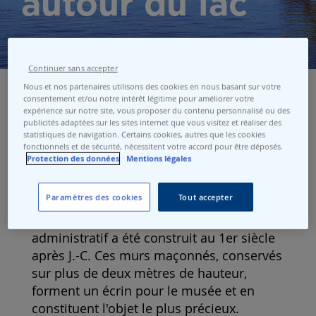
autour du lac
Continuer sans accepter
Nous et nos partenaires utilisons des cookies en nous basant sur votre
consentement et/ou notre intérêt légitime pour améliorer votre
expérience sur notre site, vous proposer du contenu personnalisé ou des
publicités adaptées sur les sites internet que vous visitez et réaliser des
Visite du Musée Romain
statistiques de navigation. Certains cookies, autres que les cookies
fonctionnels et de sécurité, nécessitent votre accord pour être déposés.
Le Musée romain n'est pas un musée de
Protection des données
Mentions légales
site archéologique comme les autres. En
effet, il est aménagé en sous-sol, dans les
Paramètres des cookies
Tout accepter
fondations mêmes de la basilique du
forum de Noviodunum, le bâtiment
administratif a été construit au 1er siècle
après J.-C. Ces murs maçonnés, conservés
sur plus de deux mètres de hauteur,
forment un écrin pour le musée et en
constituent l'objet le plus précieux.