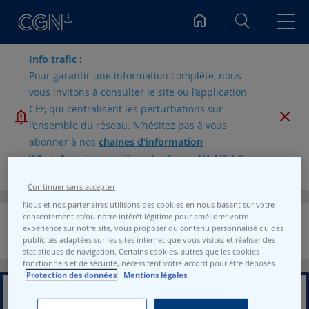
Rechercher
Info trafic :
Skip
Pour garantir une information complète, nous
to
the
vous invitons à consulter le site ou l’application
end
CFF, qui centralisent les perturbations sur
of
l’ensemble du réseau. N’hésitez pas à vous
the
abonner à nos
chaines d’information
images
WhatsApp
si vous utilisez les lignes N1-N2-N3-
gallery
N4.
Continuer sans accepter
Skip
Nous et nos partenaires utilisons des cookies en nous basant sur votre
to
consentement et/ou notre intérêt légitime pour améliorer votre
the
Pack 1 Abonnement Horizon
expérience sur notre site, vous proposer du contenu personnalisé ou des
beginning
publicités adaptées sur les sites internet que vous visitez et réaliser des
of
statistiques de navigation. Certains cookies, autres que les cookies
the
fonctionnels et de sécurité, nécessitent votre accord pour être déposés.
images
Protection des données
Mentions légales
gallery
PASS_ORDER_ID