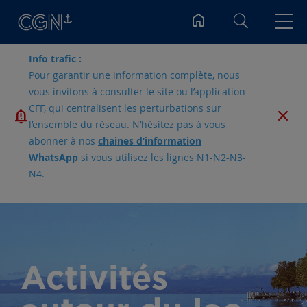
Rechercher
Info trafic :
Pour garantir une information complète, nous
vous invitons à consulter le site ou l’application
CFF, qui centralisent les perturbations sur
l’ensemble du réseau. N’hésitez pas à vous
abonner à nos
chaines d’information
WhatsApp
si vous utilisez les lignes N1-N2-N3-
N4.
Activités