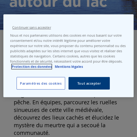
autour du lac
Continuer sans accepter
Nous et nos partenaires utilisons des cookies en nous basant sur votre
consentement et/ou notre intérêt légitime pour améliorer votre
expérience sur notre site, vous proposer du contenu personnalisé ou des
publicités adaptées sur les sites internet que vous visitez et réaliser des
Rallye d'Yvoire : La Murder Party
statistiques de navigation. Certains cookies, autres que les cookies
dans la ville
fonctionnels et de sécurité, nécessitent votre accord pour être déposés.
Protection des données
Mentions légales
Plongez dans l’histoire d’Yvoire au 14ème
Paramètres des cookies
Tout accepter
siècle, où chevaliers, marchands et
seigneurs faisaient la loi sur le port de
pêche. En équipes, parcourez les ruelles
sinueuses de cette ville médiévale,
découvrez des lieux cachés et élucidez le
mystère du meurtre qui a secoué la
communauté.