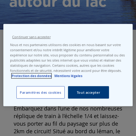
autour du lac
Continuer sans accepter
Nous et nos partenaires utilisons des cookies en nous basant sur votre
consentement et/ou notre intérêt légitime pour améliorer votre
Visite du Swiss Vapeur Parc
expérience sur notre site, vous proposer du contenu personnalisé ou des
publicités adaptées sur les sites internet que vous visitez et réaliser des
statistiques de navigation. Certains cookies, autres que les cookies
Offre partenaire : 30% de rabais sur votre
fonctionnels et de sécurité, nécessitent votre accord pour être déposés.
Protection des données
Mentions légales
ticket d'entrée si vous le combinez avec
votre croisière (offre disponible aux
guichets et à bord des bateaux).
Paramètres des cookies
Tout accepter
Embarquez dans l’une de nos nombreuses
réplique de train à l’échelle 1/4 et laissez-
vous porter au fil du paysage sur plus de
2km de circuit! Situé au bord du léman, le