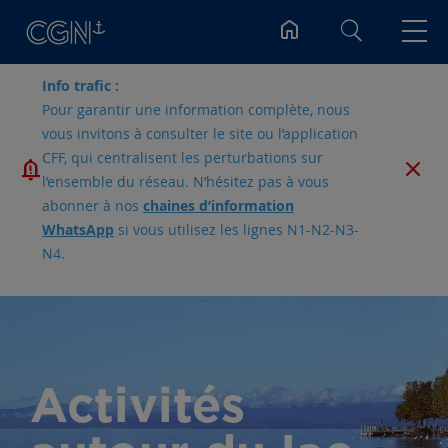
Rechercher
Info trafic :
Pour garantir une information complète, nous
vous invitons à consulter le site ou l’application
CFF, qui centralisent les perturbations sur
l’ensemble du réseau. N’hésitez pas à vous
abonner à nos
chaines d’information
WhatsApp
si vous utilisez les lignes N1-N2-N3-
N4.
Activités